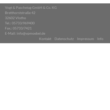
Vogt & Paschetag GmbH & Co. KG
Bretthorststraße 42
32602 Vlotho
Tel.: 05733/969400
Fax.: 05733/7421
E-Mail: info@vpmoebel.de
Kontakt
Datenschutz
Impressum
Info