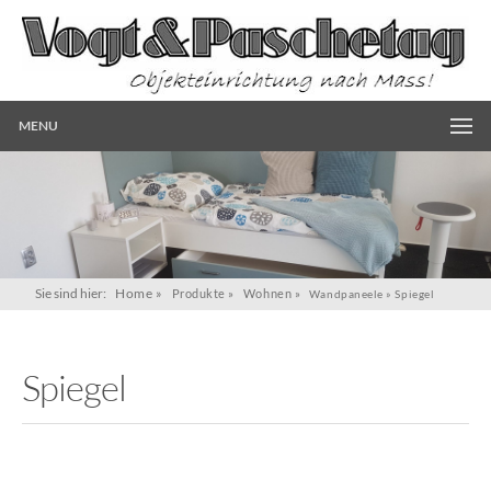
MENU
Sie sind hier:
Home
»
Produkte
»
Wohnen
»
Wandpaneele
»
Spiegel
Spiegel